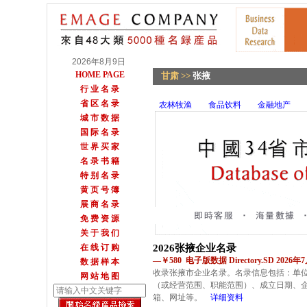
2026年8月9日
HOME PAGE
甘肃
>>
张掖
行 业 名 录
省 区 名 录
农林牧渔
食品饮料
金融地产
城 市 数 据
国 际 名 录
世 界 买 家
名 录 书 籍
特 别 名 录
黄 页 号 簿
展 商 名 录
免 费 资 源
关 于 我 们
在 线 订 购
2026张掖企业名录
—￥580 电子版数据 Directory.SD 2026
数 据 样 本
收录张掖市企业名录。名录信息包括：单
网 站 地 图
（或经营范围、职能范围）、成立日期、
箱、网址等。
详细资料