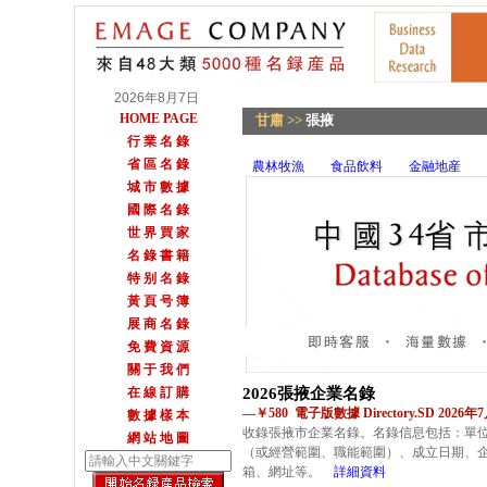
2026年8月7日
HOME PAGE
甘肅
>>
張掖
行 業 名 錄
省 區 名 錄
農林牧漁
食品飲料
金融地産
城 市 數 據
國 際 名 錄
世 界 買 家
名 錄 書 籍
特 别 名 錄
黃 頁 号 簿
展 商 名 錄
免 費 資 源
關 于 我 們
在 線 訂 購
2026張掖企業名錄
—￥580 電子版數據 Directory.SD 2026
數 據 樣 本
收錄張掖市企業名錄。名錄信息包括：單
網 站 地 圖
（或經營範圍、職能範圍）、成立日期、
箱、網址等。
詳細資料