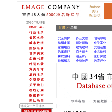
2026年8月8日
HOME PAGE
甘肃
>>
兰州
行 业 名 录
省 区 名 录
安全防护
办公文教
包装印刷
纺织皮革
服装服饰
化学工业
城 市 数 据
家用电器
建筑建材
交通运输
国 际 名 录
汽车摩托
商务服务
食品饮料
世 界 买 家
橡胶塑料
冶金矿产
医疗保健
名 录 书 籍
造纸纸品
金融地产
教育行业
特 别 名 录
黄 页 号 簿
展 商 名 录
免 费 资 源
关 于 我 们
在 线 订 购
数 据 样 本
网 站 地 图