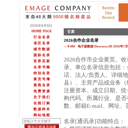
2026年8月9日
HOME PAGE
甘肃
行 业 名 录
2026合作企业名录
省 区 名 录
—￥480 电子版数据 Directory.SD 2026年
城 市 数 据
国 际 名 录
2026合作市企业黄页。
世 界 买 家
录。单位名录信息包括：
名 录 书 籍
特 别 名 录
话、法人/负责人、详细地
黄 页 号 簿
县）、主营产品或业务（
展 商 名 录
注册资本、成立日期、统
免 费 资 源
构代码、所属行业、是否
关 于 我 们
在 线 订 购
数、邮箱E-mail、网址
数 据 样 本
网 站 地 图
名录[通讯录]功能特点：