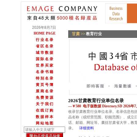
2026年8月7日
HOME PAGE
甘肃
>>
教育行业
行 业 名 录
省 区 名 录
城 市 数 据
国 际 名 录
世 界 买 家
名 录 书 籍
特 别 名 录
黄 页 号 簿
展 商 名 录
免 费 资 源
2026甘肃教育行业单位名录
关 于 我 们
—￥580 电子版数据 Directory.SD 2026
在 线 订 购
收录甘肃教育行业单位名录。名录信息包
数 据 样 本
品名称（或经营范围、职能范围）、成立
话、邮箱、网址等。囊括甘肃省大学，教
网 站 地 图
录。
详细资料