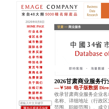
2026年8月8日
HOME PAGE
甘肃
>>
商业服务
行 业 名 录
省 区 名 录
城 市 数 据
国 际 名 录
世 界 买 家
名 录 书 籍
特 别 名 录
黄 页 号 簿
展 商 名 录
免 费 资 源
2026甘肃商业服务
关 于 我 们
—￥580 电子版数据 Direc
在 线 订 购
数 据 样 本
收录甘肃商业服务企业名
网 站 地 图
名称、详细地址（行政区
范围、职能范围）、成立