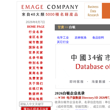
2026年8月7日
HOME PAGE
甘肃
>>
白银
行 业 名 录
省 区 名 录
化学工业
农林牧渔
食品饮料
其它行业
城 市 数 据
国 际 名 录
世 界 买 家
名 录 书 籍
特 别 名 录
黄 页 号 簿
展 商 名 录
免 费 资 源
关 于 我 们
在 线 订 购
2026白银企业名录
数 据 样 本
—￥580 电子版数据 Directory.SD 2026
网 站 地 图
收录白银市企业名录。名录信息包括：单
（或经营范围、职能范围）、成立日期、