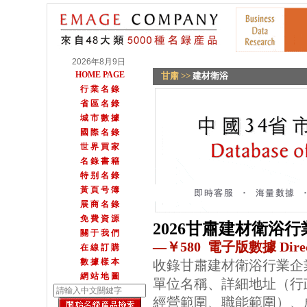
2026年8月9日
HOME PAGE
甘肅
>>
建材衛浴
行 業 名 錄
省 區 名 錄
城 市 數 據
國 際 名 錄
世 界 買 家
名 錄 書 籍
特 别 名 錄
黃 頁 号 簿
展 商 名 錄
免 費 資 源
2026甘肅建材衛浴
關 于 我 們
—￥580 電子版數據 Direc
在 線 訂 購
數 據 樣 本
收錄甘肅建材衛浴行業企
網 站 地 圖
單位名稱、詳細地址（行
經營範圍、職能範圍）、