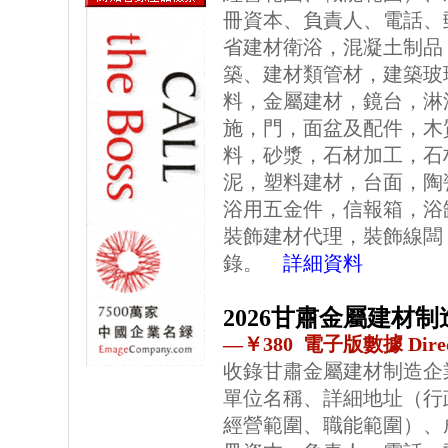
冊資本、負責人、電話、
省建材衛浴，混凝土制品
築、建材類管材，建築玻
料，金屬建材，鏡台，淋
施，門，面盆及配件，木
料，砂漿，石材加工，石
泥，塑料建材，台面，陶
浴用五金件，信報箱，浴
裝飾建材代理，裝飾線闆
錄。
詳細資料
2026甘肅金屬建材
—￥380 電子版數據 Direc
收錄甘肅金屬建材制造企
單位名稱、詳細地址（行
經營範圍、職能範圍）、